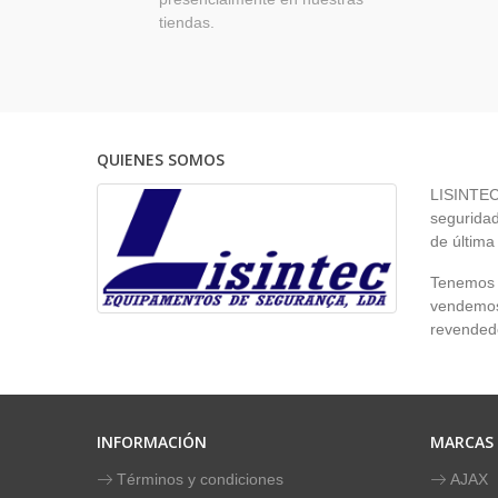
tiendas.
QUIENES SOMOS
LISINTEC 
seguridad
de última
Tenemos p
vendemos 
revendedo
INFORMACIÓN
MARCAS
Términos y condiciones
AJAX