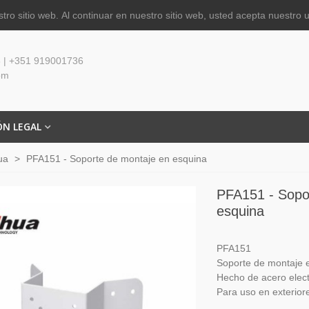
tro sitio web.
Al continuar en nuestro sitio web, usted acepta nuestro 
 | +351 919001736
om
ÓN LEGAL
ua
>
PFA151 - Soporte de montaje en esquina
PFA151 - Sopo
esquina
PFA151
Soporte de montaje 
Hecho de acero elect
Para uso en exterior