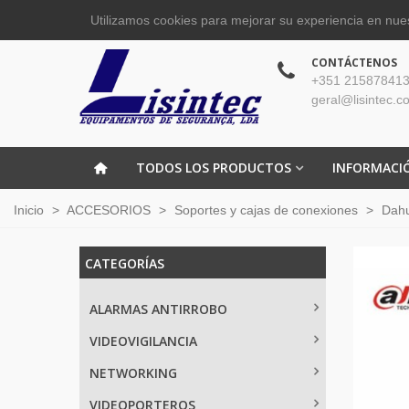
Utilizamos cookies para mejorar su experiencia en nues
CONTÁCTENOS
+351 215878413
geral@lisintec.c
TODOS LOS PRODUCTOS
INFORMACI
Inicio
>
ACCESORIOS
>
Soportes y cajas de conexiones
>
Dah
CATEGORÍAS
ALARMAS ANTIRROBO
VIDEOVIGILANCIA
NETWORKING
VIDEOPORTEROS