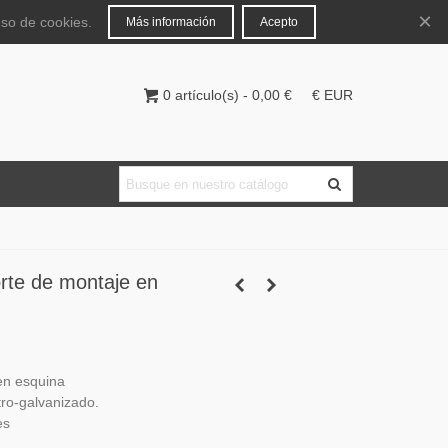
Español
Iniciar sesión
×
uso de cookies.
Más información
Acepto
0
artículo(s)
-
0,00 €
€ EUR
rte de montaje en
en esquina
ro-galvanizado.
es