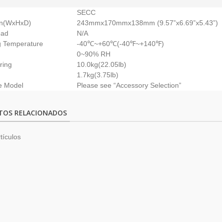
SECC
on(WxHxD)
243mmx170mmx138mm (9.57”x6.69”x5.43”)
ead
N/A
g Temperature
-40℃~+60℃(-40℉~+140℉)
0~90% RH
ring
10.0kg(22.05lb)
1.7kg(3.75lb)
e Model
Please see “Accessory Selection”
TOS RELACIONADOS
tículos