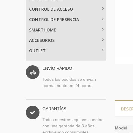
CONTROL DE ACCESO
CONTROL DE PRESENCIA
SMARTHOME
ACCESORIOS
OUTLET
ENVÍO RÁPIDO
Todos los pedidos se envían
normalmente en 24 horas.
DESC
GARANTÍAS
Todos nuestros equipos cuentan
con una garantía de 3 años,
Model
excluyendo consumibles.