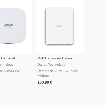
r De Señal
MultiTransmisor Dahua
IPC-HFW1
co Dahua AirShield
AirShield ARM9A4-P-W2 Con
Cámara De
chnology
Dahua Technology
Dahua Tec
W2
PoE
De 4 MP
ia: ARA43-W2
Referencia: ARM9A4-P-W2
Referenci
868Mhz
SAW
160,90 €
78,00 €