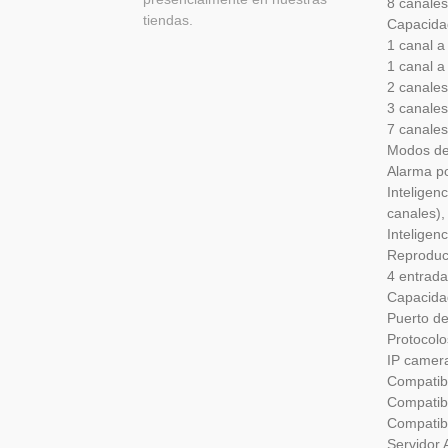
8 canales
tiendas.
Capacidad
1 canal a
1 canal a
2 canales
3 canales
7 canales
Modos de 
Alarma po
Inteligen
canales),
Inteligenc
Reproduc
4 entrada
Capacida
Puerto d
Protocolo
IP camera
Compatib
Compatib
Compatibl
Servidor 