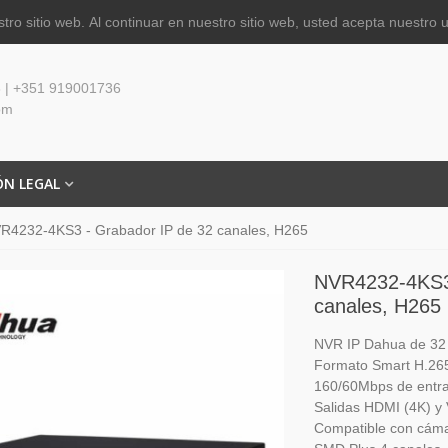
tro sitio web.
Al continuar en nuestro sitio web, usted acepta nuestro 
 | +351 919001736
om
ÓN LEGAL
R4232-4KS3 - Grabador IP de 32 canales, H265
NVR4232-4KS3 
canales, H265
NVR IP Dahua de 32
Formato Smart H.26
160/60Mbps de entra
Salidas HDMI (4K) y
Compatible con cámar