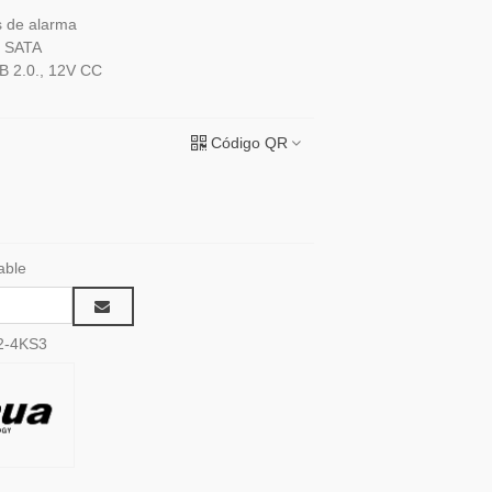
s de alarma
D SATA
B 2.0., 12V CC
Código QR
able
2-4KS3