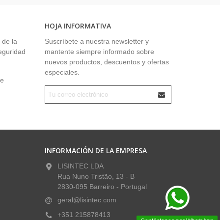
HOJA INFORMATIVA
 de la
Suscríbete a nuestra newsletter y
seguridad
mantente siempre informado sobre
nuevos productos, descuentos y ofertas
especiales.
ue
INFORMACIÓN DE LA EMPRESA
LISINTEC LDA
Rua Nuno Tristão, 13 - B
2830-095 Barreiro - Portugal
geral@lisintec.com
+351 215878413