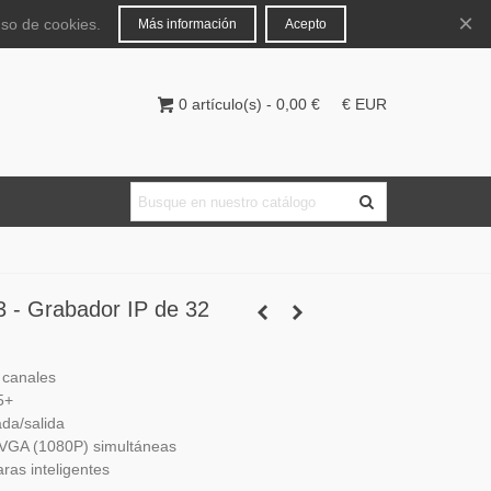
Español
Iniciar sesión
×
uso de cookies.
Más información
Acepto
0
artículo(s)
-
0,00 €
€ EUR
- Grabador IP de 32
 canales
5+
da/salida
 VGA (1080P) simultáneas
as inteligentes