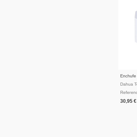
Enchufe 
Inalámbr
Dahua T
ICS1-W
Referen
30,95 €