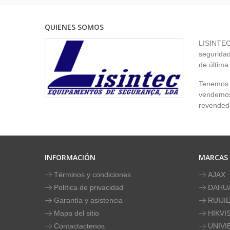
QUIENES SOMOS
LISINTEC 
seguridad
de última
Tenemos p
vendemos 
revendedo
INFORMACIÓN
MARCAS
Términos y condiciones
AJAX
Política de privacidad
DAHU
Garantía y asistencia
RUIJI
Mapa del sitio
HIKVI
Contactactenos
UNIVI