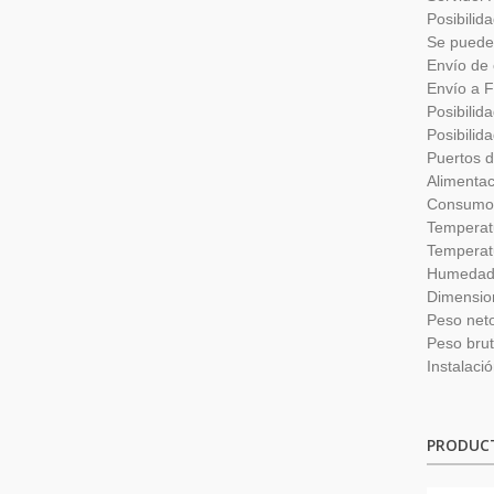
Posibilid
Se puede 
Envío de 
Envío a 
Posibilid
Posibilid
Puertos d
Alimenta
Consumo:
Temperat
Temperat
Humedad 
Dimension
Peso neto
Peso brut
Instalaci
PRODUC