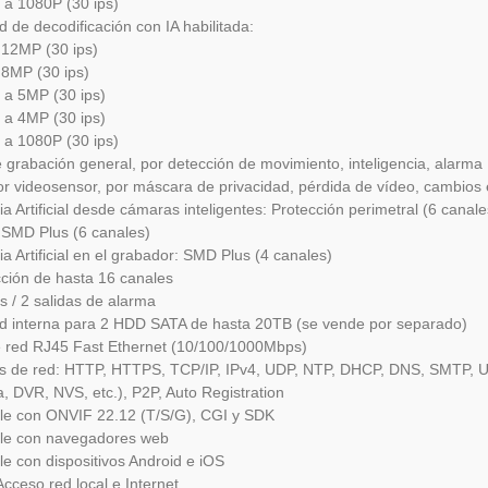
 a 1080P (30 ips)
 de decodificación con IA habilitada:
 12MP (30 ips)
 8MP (30 ips)
 a 5MP (30 ips)
 a 4MP (30 ips)
 a 1080P (30 ips)
grabación general, por detección de movimiento, inteligencia, alarma
r videosensor, por máscara de privacidad, pérdida de vídeo, cambios
cia Artificial desde cámaras inteligentes: Protección perimetral (6 canal
 SMD Plus (6 canales)
ia Artificial en el grabador: SMD Plus (4 canales)
ción de hasta 16 canales
s / 2 salidas de alarma
d interna para 2 HDD SATA de hasta 20TB (se vende por separado)
e red RJ45 Fast Ethernet (10/100/1000Mbps)
s de red: HTTP, HTTPS, TCP/IP, IPv4, UDP, NTP, DHCP, DNS, SMTP, UPn
, DVR, NVS, etc.), P2P, Auto Registration
le con ONVIF 22.12 (T/S/G), CGI y SDK
le con navegadores web
e con dispositivos Android e iOS
Acceso red local e Internet