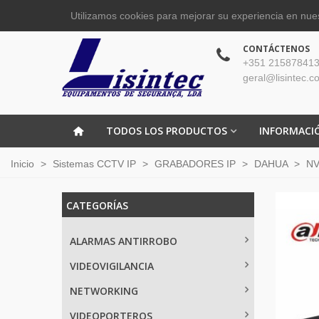
Utilizamos cookies para mejorar su experiencia en nues
CONTÁCTENOS
+351 215878413
geral@lisintec.c
TODOS LOS PRODUCTOS
INFORMACI
Inicio
>
Sistemas CCTV IP
>
GRABADORES IP
>
DAHUA
>
NV
CATEGORÍAS
ALARMAS ANTIRROBO
VIDEOVIGILANCIA
NETWORKING
VIDEOPORTEROS