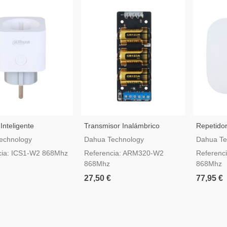
Inteligente
Transmisor Inalámbrico
Repetido
ico Dahua AirShield
Dahua AirShield ARM320-W2
Inalámbri
echnology
Dahua Technology
Dahua Te
2
ARA43-
cia: ICS1-W2 868Mhz
Referencia: ARM320-W2
Referenc
868Mhz
868Mhz
27,50 €
77,95 €