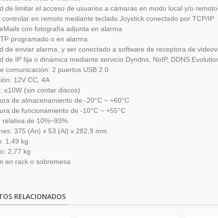
ad de limitar el acceso de usuarios a cámaras en modo local y/o remoto
controlar en remoto mediante teclado Joystick conectado por TCP/IP
eMails con fotografía adjunta en alarma
FTP programado o en alarma
ad de enviar alarma, y ser conectado a software de receptora de videovi
ad de IP fija o dinámica mediante servicio Dyndns, NoIP, DDNS Evolution
e comunicación: 2 puertos USB 2.0
ción: 12V CC, 4A
 ≤10W (sin contar discos)
ura de almacenamiento de -20°C ~ +60°C
ura de funcionamiento de -10°C ~ +55°C
relativa de 10%~93%
es: 375 (An) x 53 (Al) x 282,9 mm
: 1,49 kg
o: 2,77 kg
ón en rack o sobremesa
TOS RELACIONADOS