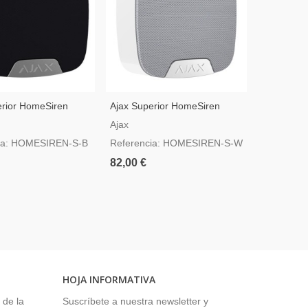
erior HomeSiren
Ajax Superior HomeSiren
Ajax Super
 Negro — Sirena De
Jeweller Blanco — Sirena De
Jeweller 
Ajax
Ajax
Inalámbrica
Interior Inalámbrica
Exterior I
ia: HOMESIREN-S-B
Referencia: HOMESIREN-S-W
Referenc
PLUS-S-B
82,00 €
302,00 €
HOJA INFORMATIVA
 de la
Suscríbete a nuestra newsletter y