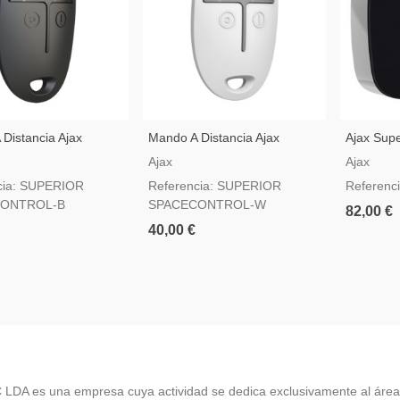
Distancia Ajax
Mando A Distancia Ajax
Ajax Sup
 SpaceControl
Superior SpaceControl
Jeweller
Ajax
Ajax
r Negro — Botón De
Jeweller Blanco — Botón De
Interior 
cia: SUPERIOR
Referencia: SUPERIOR
Referenc
Grado 2
Pánico Grado 2
ONTROL-B
SPACECONTROL-W
82,00 €
40,00 €
LDA es una empresa cuya actividad se dedica exclusivamente al área