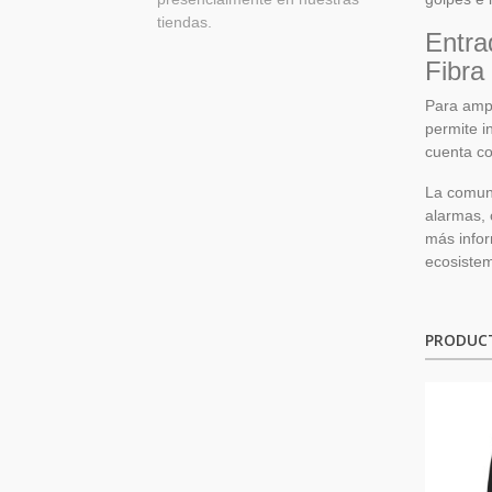
tiendas.
Entra
Fibra
Para ampl
permite i
cuenta c
La comuni
alarmas, 
más inform
ecosiste
PRODUC