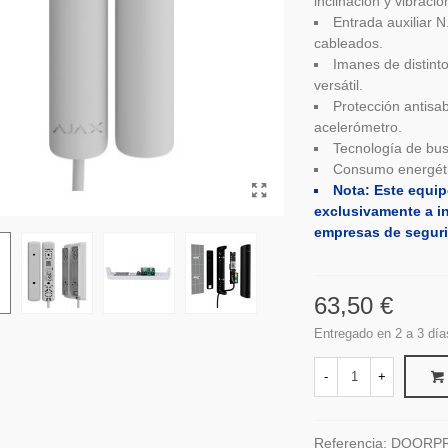
inclinación y vibració
Entrada auxiliar 
cableados.
Imanes de distint
versátil.
Protección antisa
acelerómetro.
Tecnología de bus
Consumo energétic
Nota: Este equip
exclusivamente a i
empresas de seguri
63,50 €
Entregado en 2 a 3 día
-
+
Referencia:
DOORPR