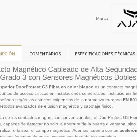
Marca:
RIPCIÓN
COMENTARIOS
ESPECIFICACIONES TÉCNICAS
cto Magnético Cableado de Alta Seguridad
 Grado 3 con Sensores Magnéticos Dobles
uperior DoorProtect G3 Fibra en color blanco
es un contacto magnét
puntos de acceso críticos en instalaciones comerciales, instituciones f
iseñado según las estrictas exigencias de la normativa europea
EN 501
métodos avanzados de elusión magnética y sabotaje físico.
cia de los contactos magnéticos convencionales, el DoorProtect G3 Fib
n
, capaces de detectar no solo la apertura de la puerta o ventana, sin
ralizar o falsear el campo magnético. Además, cuenta con un
aceleró
inclinación antes de que el acceso sea forzado por completo.