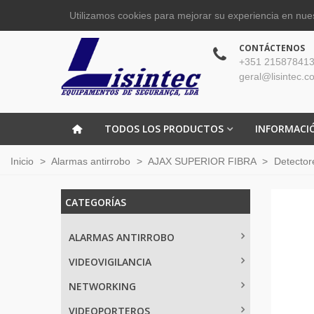
Utilizamos cookies para mejorar su experiencia en nues
CONTÁCTENOS
+351 215878413
geral@lisintec.c
TODOS LOS PRODUCTOS
INFORMACI
Inicio
>
Alarmas antirrobo
>
AJAX SUPERIOR FIBRA
>
Detector
CATEGORÍAS
ALARMAS ANTIRROBO
VIDEOVIGILANCIA
NETWORKING
VIDEOPORTEROS