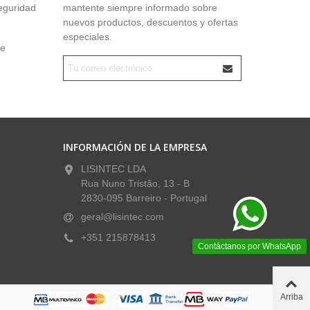
seguridad
mantente siempre informado sobre
nuevos productos, descuentos y ofertas
especiales.
ue
INFORMACIÓN DE LA EMPRESA
LISINTEC LDA
Rua Nuno Tristão, 13 - B
2830-095 Barreiro - Portugal
geral@lisintec.com
+351 215878413
Contáctanos por WhatsApp
Arriba