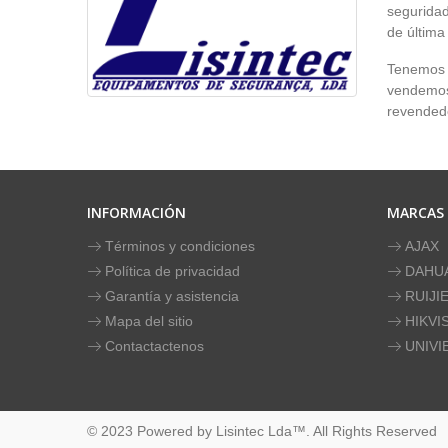
seguridad
de última
Tenemos p
vendemos 
revendedo
INFORMACIÓN
MARCAS
Términos y condiciones
AJAX
Política de privacidad
DAHU
Garantía y asistencia
RUIJI
Mapa del sitio
HIKVI
Contactactenos
UNIVI
© 2023 Powered by Lisintec Lda™. All Rights Reserved