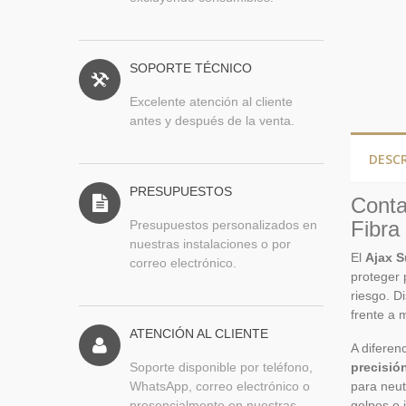
SOPORTE TÉCNICO
Excelente atención al cliente
antes y después de la venta.
DESC
PRESUPUESTOS
Conta
Fibra
Presupuestos personalizados en
nuestras instalaciones o por
El
Ajax S
correo electrónico.
proteger 
riesgo. D
frente a 
ATENCIÓN AL CLIENTE
A diferen
Soporte disponible por teléfono,
precisió
WhatsApp, correo electrónico o
para neut
presencialmente en nuestras
golpes e 