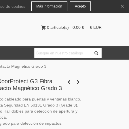
Español
Iniciar sesión
×
uso de cookies.
Más información
Acepto
0
artículo(s)
-
0,00 €
€ EUR
ntacto Magnético Grado 3
DoorProtect G3 Fibra
acto Magnético Grado 3
o cableado para puertas y ventanas blanco.
Alta Seguridad EN 50131 Grado 3 (Grade 3).
o Hall dobles para detección de apertura y
ica.
grado para detección de impactos,