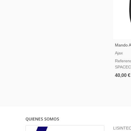
Mando A 
Superior
Ajax
Jewelle
Referen
Pánico 
SPACEC
40,00 €
QUIENES SOMOS
LISINTEC 