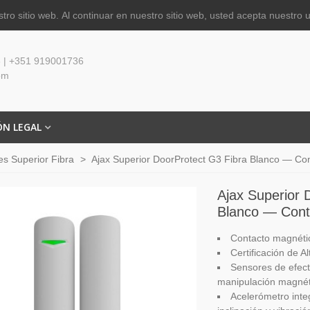
tro sitio web.
Al continuar en nuestro sitio web, usted acepta nuestro 
 | +351 919001736
om
ÓN LEGAL
es Superior Fibra
>
Ajax Superior DoorProtect G3 Fibra Blanco — Co
Ajax Superior 
Blanco — Cont
Contacto magnétic
Certificación de 
Sensores de efect
manipulación magnét
Acelerómetro inte