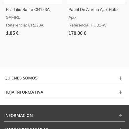
Pila Litio Safire CR123A
Panel De Alarma Ajax Hub2
Blanco Compatible Con Video
SAFIRE
Ajax
Verificación
Referencia: CR123A
Referencia: HUB2-W
1,85 €
170,00 €
QUIENES SOMOS
HOJA INFORMATIVA
INFORMACIÓN