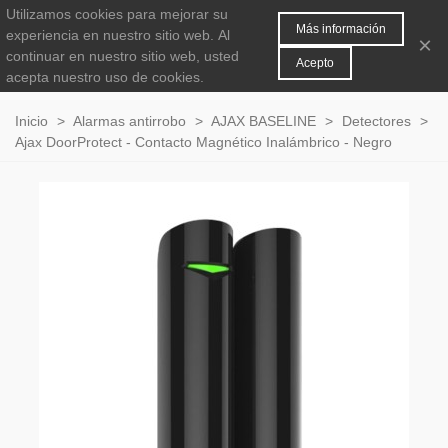
Utilizamos cookies para mejorar su
MENÚ
0
Más información
experiencia en nuestro sitio web.
Al
×
continuar en nuestro sitio web, usted
Acepto
acepta nuestro uso de cookies.
Inicio
>
Alarmas antirrobo
>
AJAX BASELINE
>
Detectores
>
Ajax DoorProtect - Contacto Magnético Inalámbrico - Negro