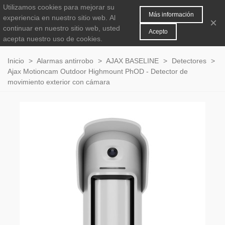
Utilizamos cookies para mejorar su
MENÚ
0
Más información
experiencia en nuestro sitio web.
Al
×
continuar en nuestro sitio web, usted
Acepto
acepta nuestro uso de cookies.
Inicio
>
Alarmas antirrobo
>
AJAX BASELINE
>
Detectores
>
Ajax Motioncam Outdoor Highmount PhOD - Detector de
movimiento exterior con cámara