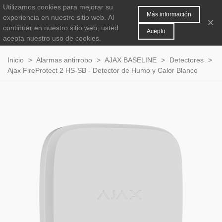
Utilizamos cookies para mejorar su
MENÚ
0
Más información
experiencia en nuestro sitio web.
Al
×
continuar en nuestro sitio web, usted
Acepto
acepta nuestro uso de cookies.
Inicio
>
Alarmas antirrobo
>
AJAX BASELINE
>
Detectores
>
Ajax FireProtect 2 HS-SB - Detector de Humo y Calor Blanco