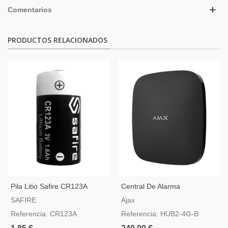
Comentarios
PRODUCTOS RELACIONADOS
Pila Litio Safire CR123A
Central De Alarma
Profesional Ajax Hub2-4G-B
SAFIRE
Ajax
Referencia: CR123A
Referencia: HUB2-4G-B