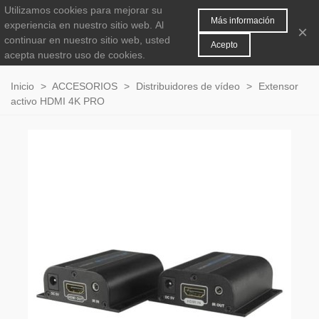
Utilizamos cookies para mejorar su
MENÚ
0
Más información
experiencia en nuestro sitio web.
Al
×
continuar en nuestro sitio web, usted
Acepto
acepta nuestro uso de cookies.
Inicio
>
ACCESORIOS
>
Distribuidores de vídeo
>
Extensor
activo HDMI 4K PRO