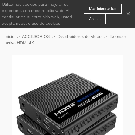
Utilizamos cookies para mejorar su
MENÚ
0
Más información
experiencia en nuestro sitio web.
Al
×
continuar en nuestro sitio web, usted
Acepto
acepta nuestro uso de cookies.
Inicio
>
ACCESORIOS
>
Distribuidores de vídeo
>
Extensor
activo HDMI 4K