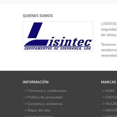
QUIENES SOMOS
LISINTEC 
seguridad
de última
Tenemos p
vendemos 
revendedo
INFORMACIÓN
MARCAS
Términos y condiciones
AJAX
Política de privacidad
DAHU
Garantía y asistencia
RUIJI
Mapa del sitio
HIKVI
Contactactenos
UNIVI