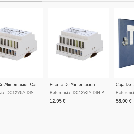
De Alimentación Con
Fuente De Alimentación
Caja De D
 UPS Salida DC 12 V
Salida DC 12 V 3 A / 36 W
Alimentac
cia: DC12V5A-DIN-
Referencia: DC12V3A-DIN-P
Referenc
 W
AC 220 V 
12,95 €
58,00 €