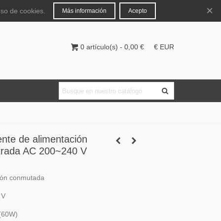
Español
Iniciar sesión
×
uso de cookies.
Más información
Acepto
0
artículo(s)
-
0,00 €
€ EUR
nte de alimentación
trada AC 200~240 V
ión conmutada
 V
 (60W)