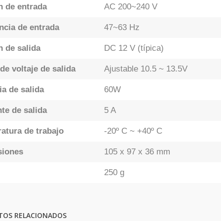
n de entrada
AC 200~240 V
ncia de entrada
47~63 Hz
n de salida
DC 12 V (típica)
de voltaje de salida
Ajustable 10.5 ~ 13.5V
ia de salida
60W
te de salida
5 A
atura de trabajo
-20º C ~ +40º C
siones
105 x 97 x 36 mm
250 g
TOS RELACIONADOS