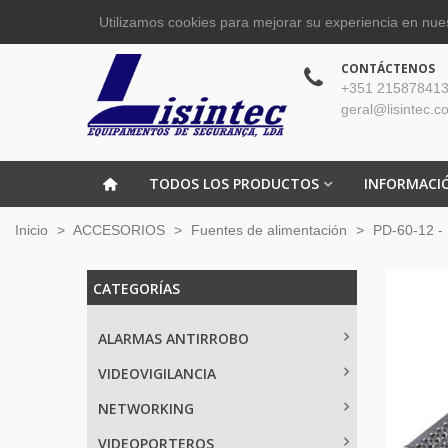
Utilizamos cookies para mejorar su experiencia en nues
CONTÁCTENOS
+351 215878413
geral@lisintec.c
TODOS LOS PRODUCTOS
INFORMACI
Inicio
>
ACCESORIOS
>
Fuentes de alimentación
>
PD-60-12 -
CATEGORÍAS
ALARMAS ANTIRROBO
VIDEOVIGILANCIA
NETWORKING
VIDEOPORTEROS