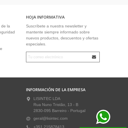
HOJA INFORMATIVA
 de la
Suscríbete a nuestra newsletter y
seguridad
mantente siempre informado sobre
nuevos productos, descuentos y ofertas
especiales.
ue
INFORMACIÓN DE LA EMPRESA
LISINTEC LDA
Rua Nuno Tristão, 13 - B
2830-095 Barreiro - Portugal
geral@lisintec.com
+351 215878413