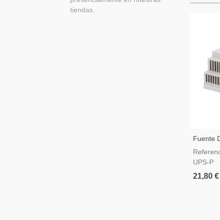
tiendas.
Fuente 
Función
Referen
5 A / 60
UPS-P
21,80 €