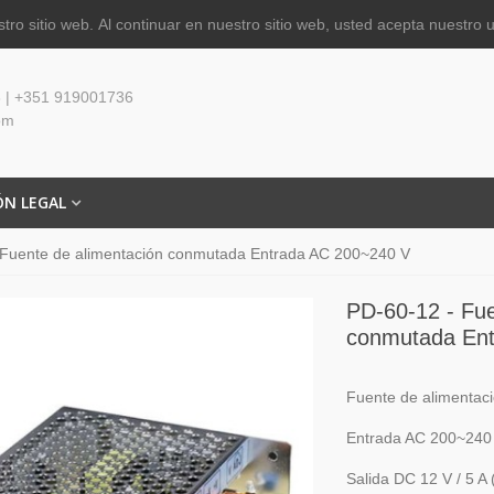
tro sitio web.
Al continuar en nuestro sitio web, usted acepta nuestro 
 | +351 919001736
om
ÓN LEGAL
 Fuente de alimentación conmutada Entrada AC 200~240 V
PD-60-12 - Fue
conmutada En
Fuente de alimentac
Entrada AC 200~240
Salida DC 12 V / 5 A