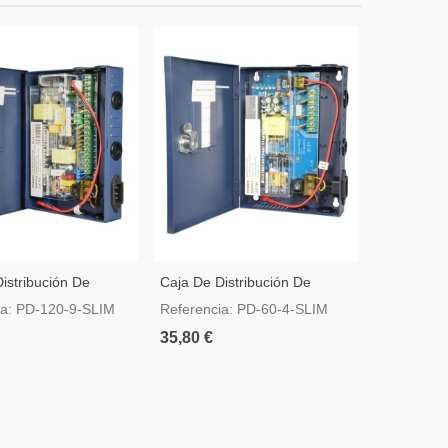
istribución De
Caja De Distribución De
Fuente De
ión Slim 1 Entrada
Alimentación Slim 1 Entrada
Salida DC 
ia: PD-120-9-SLIM
Referencia: PD-60-4-SLIM
Referenci
9 Salidas
AC 220 V 4 Salidas
SLIM
35,80 €
16,80 €