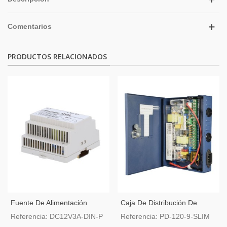
Comentarios
PRODUCTOS RELACIONADOS
Fuente De Alimentación
Caja De Distribución De
Salida DC 12 V 3 A / 36 W
Alimentación Slim 1 Entrada
Referencia: DC12V3A-DIN-P
Referencia: PD-120-9-SLIM
AC 220 V 9 Salidas