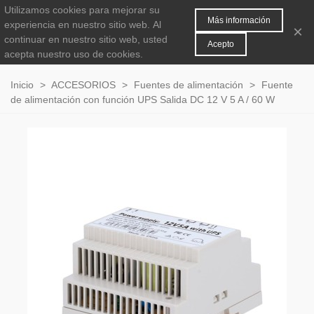
Utilizamos cookies para mejorar su
MENÚ
0
Más información
experiencia en nuestro sitio web.
Al
×
continuar en nuestro sitio web, usted
Acepto
acepta nuestro uso de cookies.
Inicio
>
ACCESORIOS
>
Fuentes de alimentación
>
Fuente
de alimentación con función UPS Salida DC 12 V 5 A / 60 W