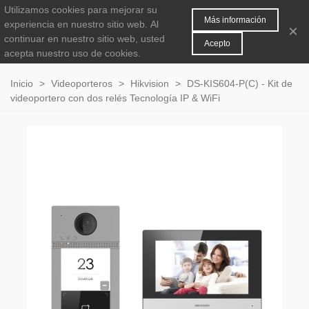
Utilizamos cookies para mejorar su
MENÚ
0
Más información
experiencia en nuestro sitio web.
Al
×
continuar en nuestro sitio web, usted
Acepto
acepta nuestro uso de cookies.
Inicio
>
Videoporteros
>
Hikvision
>
DS-KIS604-P(C) - Kit de
videoportero con dos relés Tecnología IP & WiFi