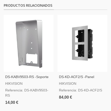
PRODUCTOS RELACIONADOS
DS-KABV9503-RS -Soporte
DS-KD-ACF2/S -Panel
De Superficie Con Visera
Frontal Y Caja De Registro
HIKVISION
HIKVISION
Encastrada Hasta 2 Módulos
Referencia: DS-KABV9503-
Referencia: DS-KD-ACF2/S
RS
84,00 €
14,00 €