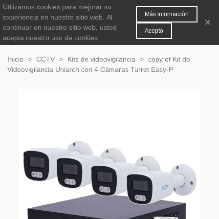
Utilizamos cookies para mejorar su
MENÚ
0
Más información
experiencia en nuestro sitio web.
Al
×
continuar en nuestro sitio web, usted
Acepto
acepta nuestro uso de cookies.
Inicio
>
CCTV
>
Kits de videovigilancia
>
copy of Kit de
Videovigilancia Uniarch con 4 Cámaras Turret Easy-P