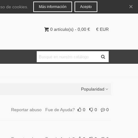
Español
Iniciar sesión
×
uso de cookies.
Más información
Acepto
0
artículo(s)
-
0,00 €
€ EUR
Popularidad
Reportar abuso
Fue de Ayuda?
0
0
0