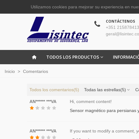
Utilizamos cookies para mejorar su experiencia en nues
CONTÁCTENOS
+351 215878413
geral@lisintec.c
TODOS LOS PRODUCTOS
INFORMACI
Inicio
>
Comentarios
Todos los comentarios
(5)
Todas las estrellas
(5)
C
AN****** ***VA
Hi, comment content!
Sensor magnético para persianas y
AN****** ***VA
If you want to modify a comment, you