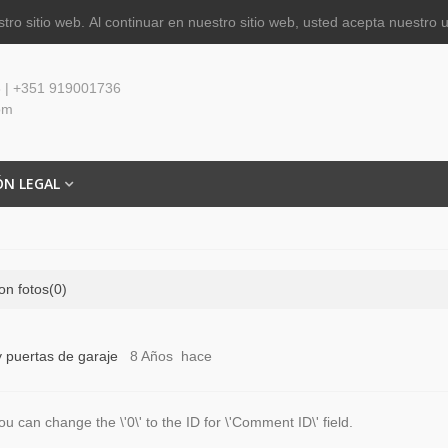
tro sitio web.
Al continuar en nuestro sitio web, usted acepta nuestro 
 | +351 919001736
om
ÓN LEGAL
on fotos
(0)
 puertas de garaje
8 Años hace
 can change the \'0\' to the ID for \'Comment ID\' field.