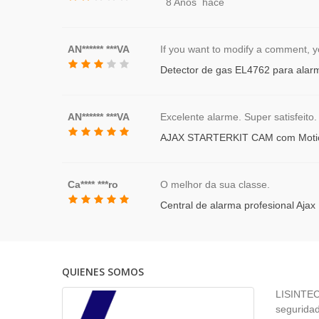
8 Años hace
AN****** ***VA
If you want to modify a comment, you
Detector de gas EL4762 para alarm
AN****** ***VA
Excelente alarme. Super satisfeito.
AJAX STARTERKIT CAM com Motio
Ca**** ***ro
O melhor da sua classe.
Central de alarma profesional Aja
QUIENES SOMOS
LISINTEC 
seguridad