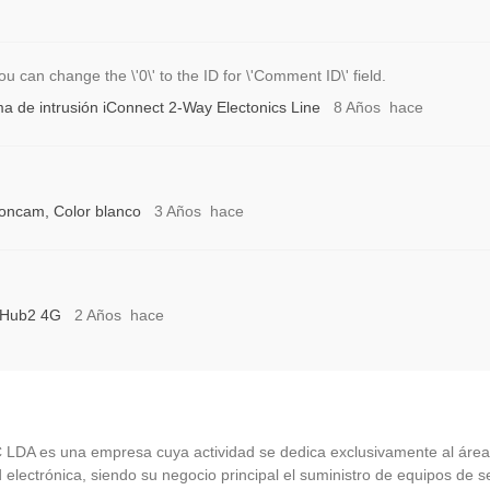
 can change the \'0\' to the ID for \'Comment ID\' field.
a de intrusión iConnect 2-Way Electonics Line
8 Años hace
ncam, Color blanco
3 Años hace
x Hub2 4G
2 Años hace
LDA es una empresa cuya actividad se dedica exclusivamente al área
 electrónica, siendo su negocio principal el suministro de equipos de 