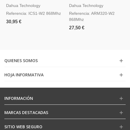
Inalámbrico Dahua AirShield
Dahua AirShield ARM320-W2
Dahua Technology
Dahua Technology
ICS1-W2
Referencia: ICS1-W2 868Mhz
Referencia: ARM320-W2
868Mhz
30,95 €
27,50 €
QUIENES SOMOS
HOJA INFORMATIVA
INFORMACIÓN
MARCAS DESTACADAS
SITIO WEB SEGURO