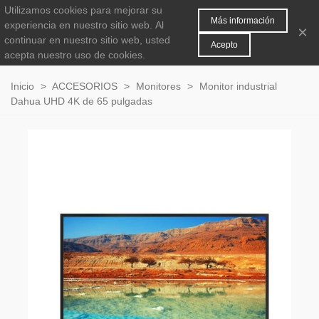
Utilizamos cookies para mejorar su
MENÚ
0
Más información
experiencia en nuestro sitio web.
Al
×
continuar en nuestro sitio web, usted
Acepto
acepta nuestro uso de cookies.
Inicio
>
ACCESORIOS
>
Monitores
>
Monitor industrial
Dahua UHD 4K de 65 pulgadas