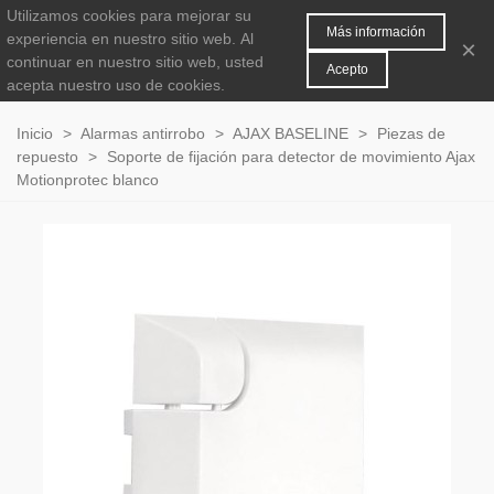
Utilizamos cookies para mejorar su
MENÚ
0
Más información
experiencia en nuestro sitio web.
Al
×
continuar en nuestro sitio web, usted
Acepto
acepta nuestro uso de cookies.
Inicio
>
Alarmas antirrobo
>
AJAX BASELINE
>
Piezas de
repuesto
>
Soporte de fijación para detector de movimiento Ajax
Motionprotec blanco