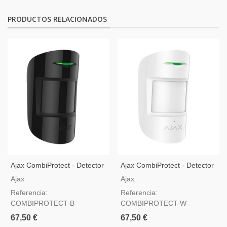
PRODUCTOS RELACIONADOS
Ajax CombiProtect - Detector
Ajax CombiProtect - Detector
De Movimiento Y Rotura De
De Movimiento Y Rotura De
Ajax
Ajax
Cristal Negro
Cristal - Blanco
Referencia:
Referencia:
COMBIPROTECT-B
COMBIPROTECT-W
67,50 €
67,50 €