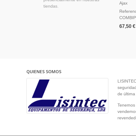
De Movi
Ajax
tiendas.
Cristal 
Referenc
COMBIP
67,50 €
QUIENES SOMOS
LISINTEC 
seguridad
de última
Tenemos p
vendemos 
revendedo