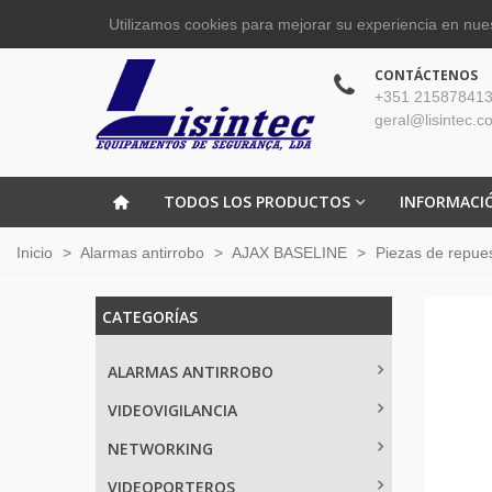
Utilizamos cookies para mejorar su experiencia en nues
CONTÁCTENOS
+351 215878413
geral@lisintec.c
TODOS LOS PRODUCTOS
INFORMACI
Inicio
>
Alarmas antirrobo
>
AJAX BASELINE
>
Piezas de repue
CATEGORÍAS
ALARMAS ANTIRROBO
VIDEOVIGILANCIA
NETWORKING
VIDEOPORTEROS