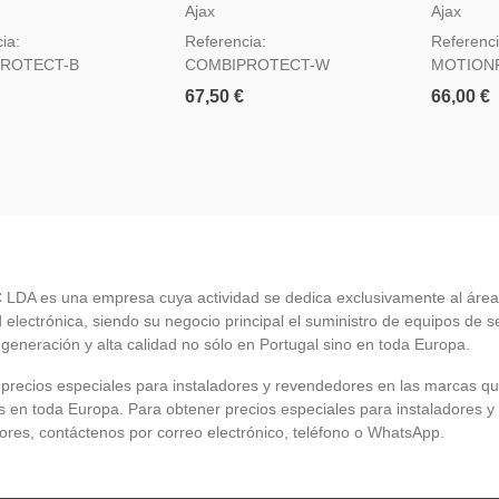
miento Y Rotura De
De Movimiento Y Rotura De
Detector
Ajax
Ajax
Negro
Cristal - Blanco
Sensor D
ia:
Referencia:
Referenci
Blanco
ROTECT-B
COMBIPROTECT-W
MOTION
67,50 €
66,00 €
LDA es una empresa cuya actividad se dedica exclusivamente al área
 electrónica, siendo su negocio principal el suministro de equipos de 
 generación y alta calidad no sólo en Portugal sino en toda Europa.
recios especiales para instaladores y revendedores en las marcas q
en toda Europa. Para obtener precios especiales para instaladores y
res, contáctenos por correo electrónico, teléfono o WhatsApp.