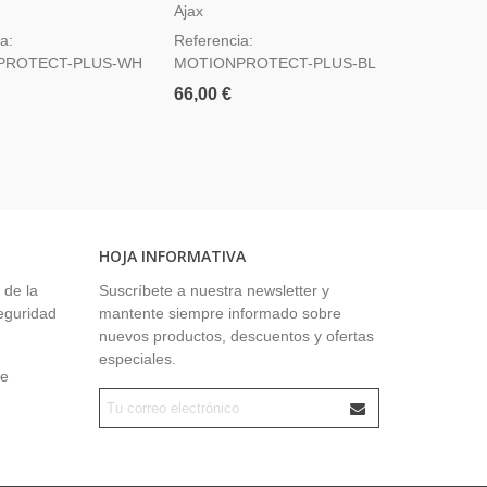
 De Movimiento Con
Sensor De Movimiento Con
De Movimi
Ajax
Ajax
e Microondas -
Tecnología De Microondas -
Blanco
a:
Referencia:
Referencia
Negro
PROTECT-PLUS-WH
MOTIONPROTECT-PLUS-BL
MOTIONP
66,00 €
47,50 €
HOJA INFORMATIVA
 de la
Suscríbete a nuestra newsletter y
seguridad
mantente siempre informado sobre
nuevos productos, descuentos y ofertas
especiales.
ue