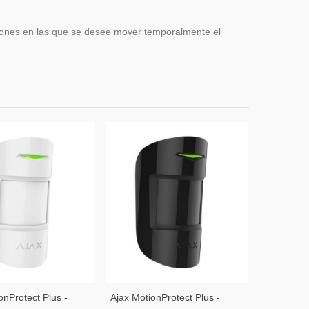
iones en las que se desee mover temporalmente el
onProtect Plus -
Ajax MotionProtect Plus -
Ajax Motio