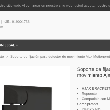
tro sitio web.
Al continuar en nuestro sitio web, usted acepta nuestro 
 | +351 919001736
om
ÓN LEGAL
sto
>
Soporte de fijación para detector de movimiento Ajax Motionpro
Soporte de fija
movimiento Aja
AJAX-BRACKET
R
epuesto
Compatible con
M
Combiprotect
Plástico ABS