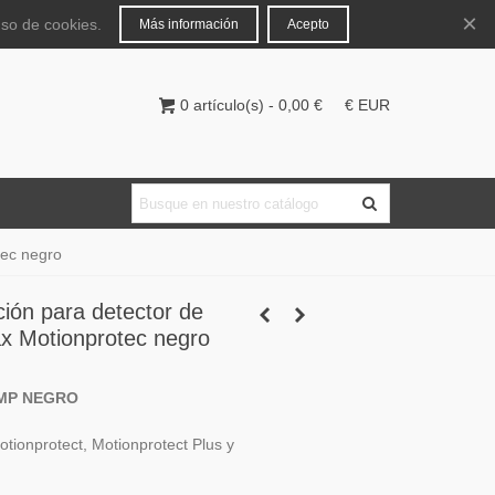
Español
Iniciar sesión
×
uso de cookies.
Más información
Acepto
0
artículo(s)
-
0,00 €
€ EUR
tec negro
ción para detector de
x Motionprotec negro
MP NEGRO
otionprotect, Motionprotect Plus y