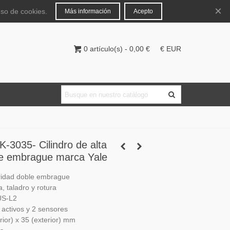
Español
Iniciar sesión
×
uso de cookies.
Más información
Acepto
0
artículo(s)
-
0,00 €
€ EUR
3035- Cilindro de alta
le embrague marca Yale
uridad doble embrague
, taladro y rotura
US-L2
 activos y 2 sensores
rior) x 35 (exterior) mm