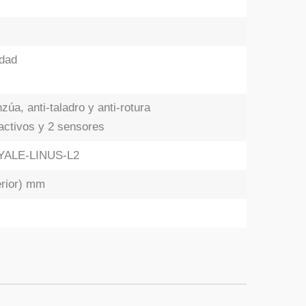
idad
zúa, anti-taladro y anti-rotura
activos y 2 sensores
e YALE-LINUS-L2
terior) mm