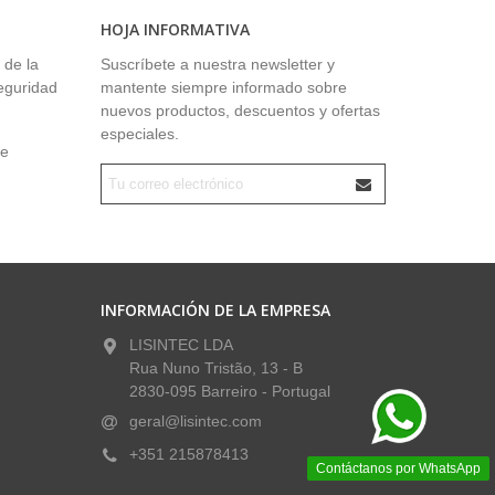
HOJA INFORMATIVA
 de la
Suscríbete a nuestra newsletter y
seguridad
mantente siempre informado sobre
nuevos productos, descuentos y ofertas
especiales.
ue
INFORMACIÓN DE LA EMPRESA
LISINTEC LDA
Rua Nuno Tristão, 13 - B
2830-095 Barreiro - Portugal
geral@lisintec.com
+351 215878413
Contáctanos por WhatsApp