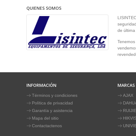
QUIENES SOMOS
LISINTEC 
seguridad
de última
Tenemos p
vendemos 
revendedo
INFORMACIÓN
MARCAS
Términos y condiciones
AJAX
Política de privacidad
DAHU
Garantía y asistencia
RUIJI
Mapa del sitio
HIKVI
Contactactenos
UNIVI