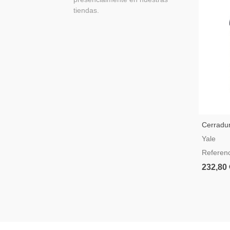
tiendas.
Cerradur
Intelige
Yale
Color N
Referen
232,80 