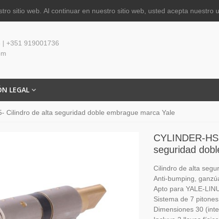
tro sitio web.
Al continuar en nuestro sitio web, usted acepta nuestro 
 | +351 919001736
om
ÓN LEGAL
Cilindro de alta seguridad doble embrague marca Yale
CYLINDER-HSK-
seguridad dob
Cilindro de alta seg
Anti-bumping, ganzúa
Apto para YALE-LIN
Sistema de 7 pitones
Dimensiones 30 (inte