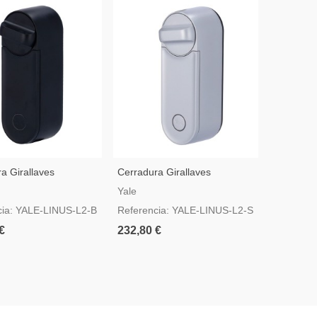
a Girallaves
Cerradura Girallaves
nte BLE Y WiFi Yale
Inteligente BLE Y WiFi Yale
Yale
egro
Color Plata
cia: YALE-LINUS-L2-B
Referencia: YALE-LINUS-L2-S
€
232,80 €