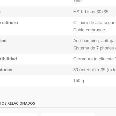
Yale
o
HS-K Linus 30x35
 cilindro
Cilindro de alta segur
Doble embrague
dad
Anti-bumping, anti-gan
Sistema de 7 pitones 
ibilidad
Cerradura inteligent
siones
30 (interior) x 35 (ex
150 g
TOS RELACIONADOS