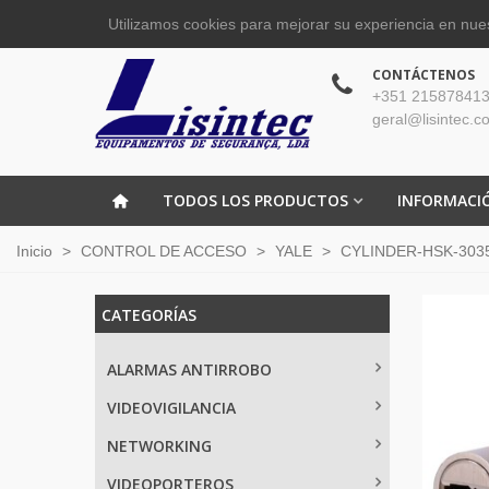
Utilizamos cookies para mejorar su experiencia en nues
CONTÁCTENOS
+351 215878413
geral@lisintec.c
TODOS LOS PRODUCTOS
INFORMACI
Inicio
>
CONTROL DE ACCESO
>
YALE
>
CYLINDER-HSK-3035- 
CATEGORÍAS
ALARMAS ANTIRROBO
VIDEOVIGILANCIA
NETWORKING
VIDEOPORTEROS