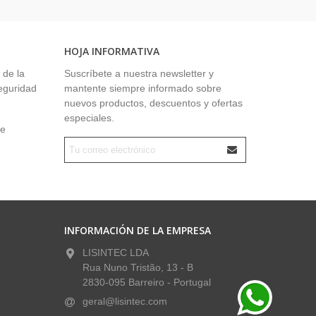
HOJA INFORMATIVA
 de la
Suscríbete a nuestra newsletter y
seguridad
mantente siempre informado sobre
nuevos productos, descuentos y ofertas
especiales.
ue
INFORMACIÓN DE LA EMPRESA
LISINTEC LDA
Rua Nuno Tristão, 13 - B
2830-095 Barreiro - Portugal
geral@lisintec.com