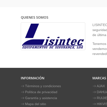
QUIENES SOMOS
LISINTEC 
seguridad
de última
Tenemos p
vendemos 
revendedo
INFORMACIÓN
MARCAS
Términos y condiciones
AJAX
Política de privacidad
DAHU
Garantía y asistencia
RUIJI
Mapa del sitio
HIKVI