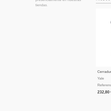
tiendas.
Cerradur
Intelige
Yale
Color N
Referen
232,80 