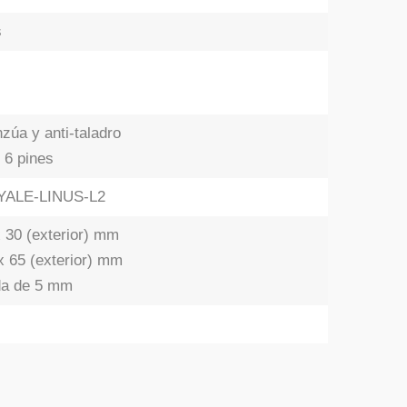
s
zúa y anti-taladro
 6 pines
e YALE-LINUS-L2
x 30 (exterior) mm
x 65 (exterior) mm
da de 5 mm