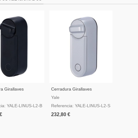
a Girallaves
Cerradura Girallaves
nte BLE Y WiFi Yale
Inteligente BLE Y WiFi Yale
Yale
egro
Color Plata
cia: YALE-LINUS-L2-B
Referencia: YALE-LINUS-L2-S
€
232,80 €