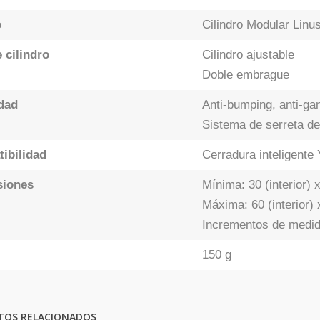
o
Cilindro Modular Linu
 cilindro
Cilindro ajustable
Doble embrague
dad
Anti-bumping, anti-gan
Sistema de serreta de
ibilidad
Cerradura inteligent
siones
Mínima: 30 (interior) 
Máxima: 60 (interior) 
Incrementos de medi
150 g
TOS RELACIONADOS