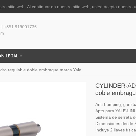
tro sitio web.
Al continuar en nuestro sitio web, usted acepta nuestro 
 | +351 919001736
om
ÓN LEGAL
dro regulable doble embrague marca Yale
CYLINDER-ADJ-
doble embragu
Anti-bumping, ganzúa
Apto para YALE-LIN
Sistema de serreta d
Dimensiones desde 
Incluye 2 llaves físic