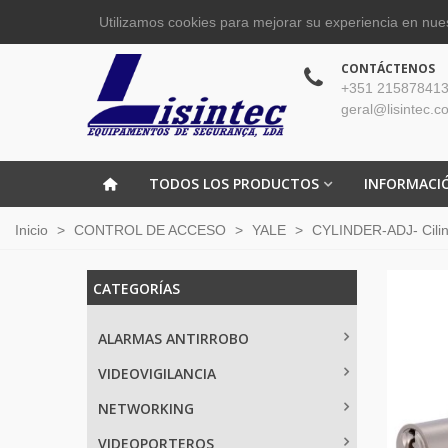
Utilizamos cookies para mejorar su experiencia en nues
CONTÁCTENOS
+351 215878413
geral@lisintec.c
TODOS LOS PRODUCTOS
INFORMACI
Inicio
>
CONTROL DE ACCESO
>
YALE
>
CYLINDER-ADJ- Cilin
CATEGORÍAS
ALARMAS ANTIRROBO
VIDEOVIGILANCIA
NETWORKING
VIDEOPORTEROS