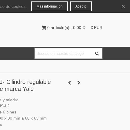
Español
Iniciar sesión
×
uso de cookies.
Más información
Acepto
0
artículo(s)
-
0,00 €
€ EUR
 Cilindro regulable
e marca Yale
 y taladro
US-L2
e 6 pines
30 x 30 mm a 60 x 65 mm
as