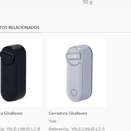
50 g
TOS RELACIONADOS
a Girallaves
Cerradura Girallaves
nte BLE Y WiFi Yale
Inteligente BLE Y WiFi Yale
Yale
egro
Color Plata
cia: YALE-LINUS-L2-B
Referencia: YALE-LINUS-L2-S