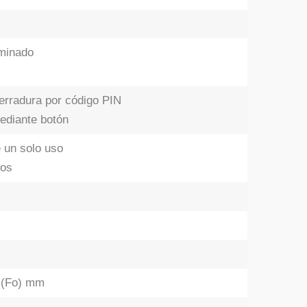
uminado
cerradura por código PIN
ediante botón
e un solo uso
tos
3 (Fo) mm