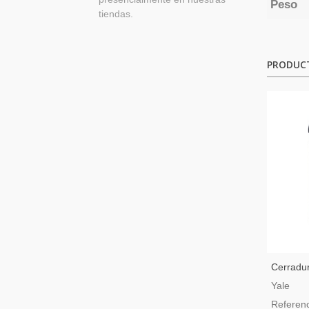
Peso
tiendas.
PRODUC
Cerradur
Intelige
Yale
Color N
Referen