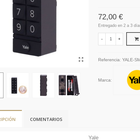
72,00 €
Entregado en 2 a 3 día
-
+
Referencia:
YALE-S
Marca:
RIPCIÓN
COMENTARIOS
Yale