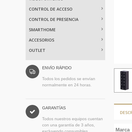
CONTROL DE ACCESO
CONTROL DE PRESENCIA
SMARTHOME
ACCESORIOS
OUTLET
ENVÍO RÁPIDO
Todos los pedidos se envían
normalmente en 24 horas.
GARANTÍAS
DESC
Todos nuestros equipos cuentan
con una garantía de 3 años,
Marca
excluyendo consumibles.