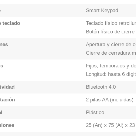
o
Smart Keypad
e teclado
Teclado físico retroil
Botón físico de cierre
nes
Apertura y cierre de 
Cierre de cerradura m
os
Fijos, temporales y d
Longitud: hasta 6 dígi
ividad
Bluetooth 4.0
tación
2 pilas AA (incluidas)
l
Plástico
siones
25 (An) x 75 (Al) x 2