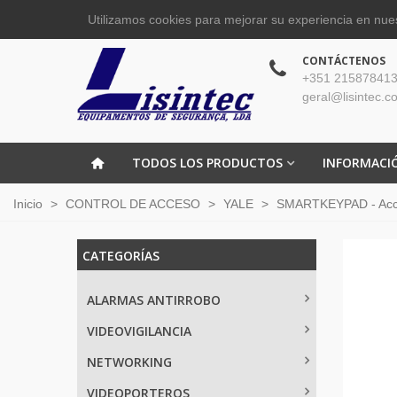
Utilizamos cookies para mejorar su experiencia en nues
CONTÁCTENOS
+351 215878413
geral@lisintec.c
TODOS LOS PRODUCTOS
INFORMACI
Inicio
>
CONTROL DE ACCESO
>
YALE
>
SMARTKEYPAD - Acces
CATEGORÍAS
ALARMAS ANTIRROBO
VIDEOVIGILANCIA
NETWORKING
VIDEOPORTEROS