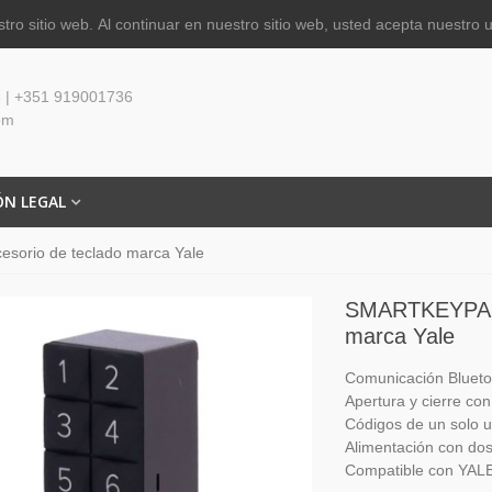
tro sitio web.
Al continuar en nuestro sitio web, usted acepta nuestro 
 | +351 919001736
om
ÓN LEGAL
orio de teclado marca Yale
SMARTKEYPAD -
marca Yale
Comunicación Blueto
Apertura y cierre co
Códigos de un solo 
Alimentación con dos
Compatible con YAL