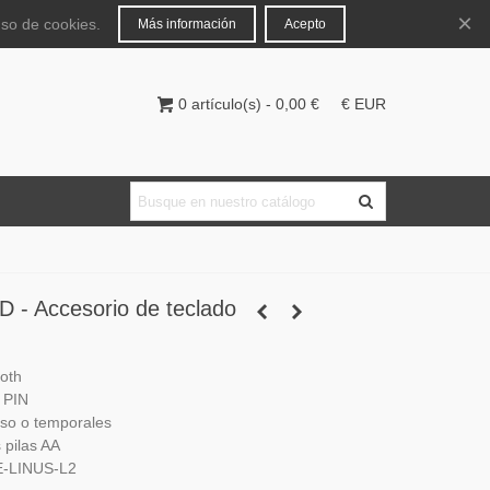
Español
Iniciar sesión
×
uso de cookies.
Más información
Acepto
0
artículo(s)
-
0,00 €
€ EUR
 Accesorio de teclado
oth
n PIN
uso o temporales
 pilas AA
E-LINUS-L2