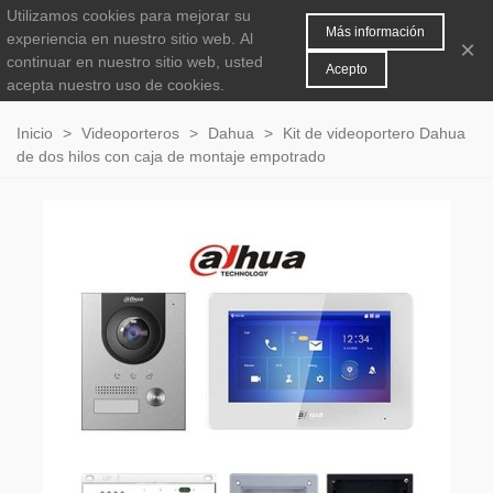
Utilizamos cookies para mejorar su
MENÚ
0
Más información
experiencia en nuestro sitio web.
Al
×
continuar en nuestro sitio web, usted
Acepto
acepta nuestro uso de cookies.
Inicio
>
Videoporteros
>
Dahua
>
Kit de videoportero Dahua
de dos hilos con caja de montaje empotrado