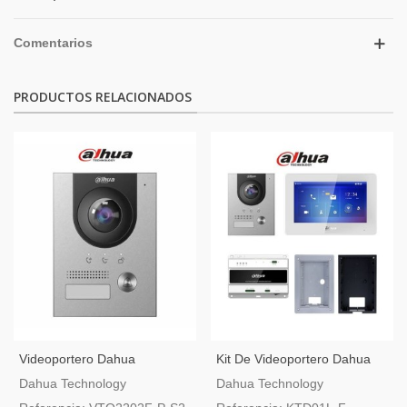
Comentarios
PRODUCTOS RELACIONADOS
Videoportero Dahua
Kit De Videoportero Dahua
Conexión A Dos Hilos O IP
De Dos Hilos Con Caja De
Dahua Technology
Dahua Technology
Montaje Empotrado