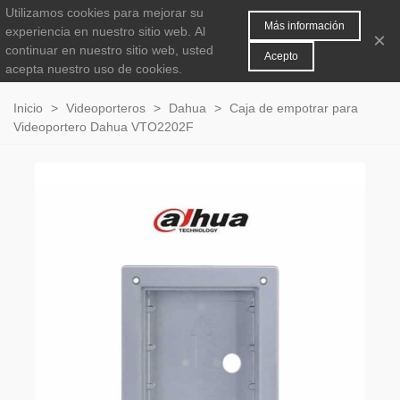
Utilizamos cookies para mejorar su
MENÚ
0
Más información
experiencia en nuestro sitio web.
Al
×
continuar en nuestro sitio web, usted
Acepto
acepta nuestro uso de cookies.
Inicio
>
Videoporteros
>
Dahua
>
Caja de empotrar para
Videoportero Dahua VTO2202F