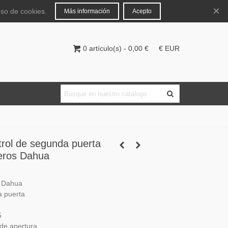
Español
Iniciar sesión
×
uso de cookies.
Más información
Acepto
0
artículo(s)
-
0,00 €
€ EUR
rol de segunda puerta
teros Dahua
n Dahua
a puerta
5
de apertura