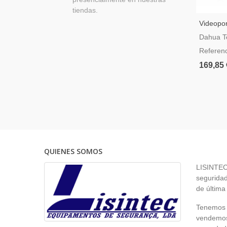
tiendas.
Videopo
A Dos Hi
Dahua T
Referen
169,85 
QUIENES SOMOS
LISINTEC 
seguridad
de última
Tenemos p
vendemos 