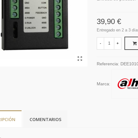
39,90 €
Entregado en 2 a 3 día
-
+
Referencia:
DEE101
Marca:
RIPCIÓN
COMENTARIOS