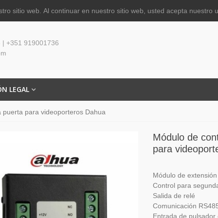
tro sitio web.
Al continuar en nuestro sitio web, usted acepta nuestro 
 | +351 919001736
om
ÓN LEGAL
 puerta para videoporteros Dahua
Módulo de cont
para videopor
Módulo de extensió
Control para segund
Salida de relé
Comunicación RS48
Entrada de pulsador 