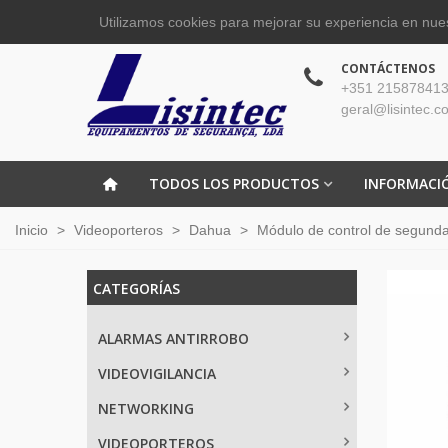
Utilizamos cookies para mejorar su experiencia en nues
CONTÁCTENOS
+351 215878413
geral@lisintec.c
TODOS LOS PRODUCTOS
INFORMACI
Inicio
>
Videoporteros
>
Dahua
>
Módulo de control de segunda
CATEGORÍAS
ALARMAS ANTIRROBO
VIDEOVIGILANCIA
NETWORKING
VIDEOPORTEROS