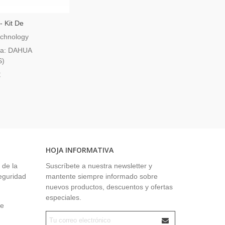
 Kit De
tero IP Y SIP Dahua
chnology
ia: DAHUA
S)
€
HOJA INFORMATIVA
 de la
Suscríbete a nuestra newsletter y
seguridad
mantente siempre informado sobre
nuevos productos, descuentos y ofertas
especiales.
ue