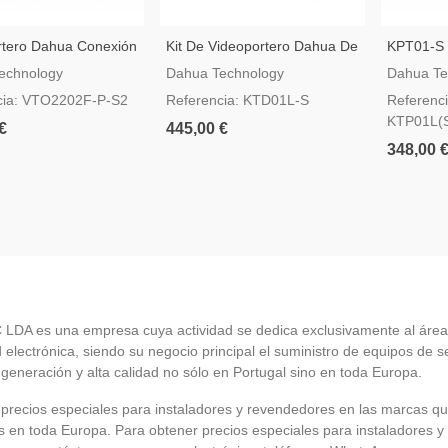
rtero Dahua Conexión
Kit De Videoportero Dahua De
KPT01-S -
los O IP
Dos Hilos Con Caja De
Videopor
echnology
Dahua Technology
Dahua Te
Montaje En Superficie
cia: VTO2202F-P-S2
Referencia: KTD01L-S
Referenc
KTP01L(
€
445,00 €
348,00 
LDA es una empresa cuya actividad se dedica exclusivamente al área
 electrónica, siendo su negocio principal el suministro de equipos de 
 generación y alta calidad no sólo en Portugal sino en toda Europa.
recios especiales para instaladores y revendedores en las marcas q
en toda Europa. Para obtener precios especiales para instaladores y