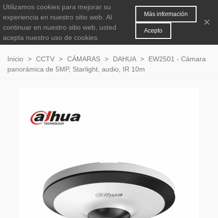
Utilizamos cookies para mejorar su
MENÚ
0
Más información
experiencia en nuestro sitio web.
Al
×
continuar en nuestro sitio web, usted
Acepto
acepta nuestro uso de cookies.
Inicio
>
CCTV
>
CÁMARAS
>
DAHUA
>
EW2501 - Cámara
panorámica de 5MP, Starlight, audio, IR 10m