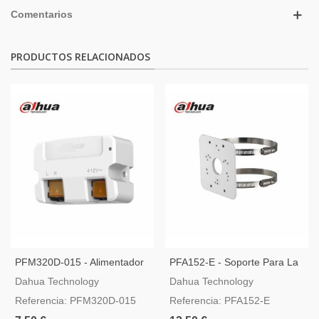
Comentarios
PRODUCTOS RELACIONADOS
PFM320D-015 - Alimentador
PFA152-E - Soporte Para La
Dahua DC12V1.5A
Instalación De Cámaras
Dahua Technology
Dahua Technology
Dahua En Mástil O Poste
Referencia: PFM320D-015
Referencia: PFA152-E