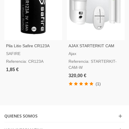
Pila Litio Safire CR123A
AJAX STARTERKIT CAM
Com Motioncam, Color
SAFIRE
Ajax
Blanco
Referencia: CR123A
Referencia: STARTERKIT-
CAM-W
1,85 €
320,00 €
(1)
QUIENES SOMOS