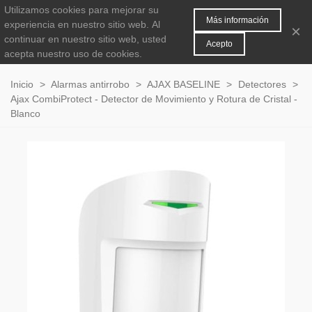
Utilizamos cookies para mejorar su
MENÚ
0
Más información
experiencia en nuestro sitio web.
Al
×
continuar en nuestro sitio web, usted
Acepto
acepta nuestro uso de cookies.
Inicio
>
Alarmas antirrobo
>
AJAX BASELINE
>
Detectores
>
Ajax CombiProtect - Detector de Movimiento y Rotura de Cristal -
Blanco