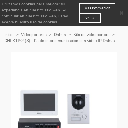
Utilizamos cookies para mejorar su
MENÚ
0
Más información
experiencia en nuestro sitio web.
Al
×
continuar en nuestro sitio web, usted
Acepto
acepta nuestro uso de cookies.
Inicio
>
Videoporteros
>
Dahua
>
Kits de videoportero
>
DHI-KTP04(S) - Kit de intercomunicación con video IP Dahua