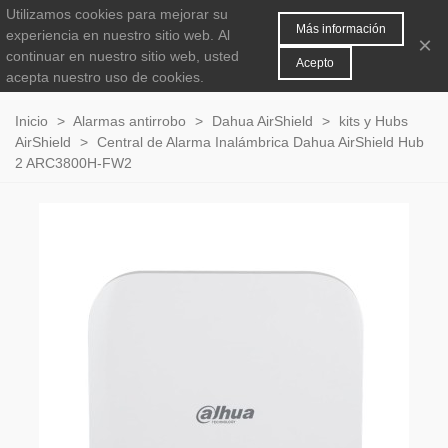
Utilizamos cookies para mejorar su
MENÚ
0
Más información
experiencia en nuestro sitio web.
Al
×
continuar en nuestro sitio web, usted
Acepto
acepta nuestro uso de cookies.
Inicio
>
Alarmas antirrobo
>
Dahua AirShield
>
kits y Hubs
AirShield
>
Central de Alarma Inalámbrica Dahua AirShield Hub
2 ARC3800H-FW2