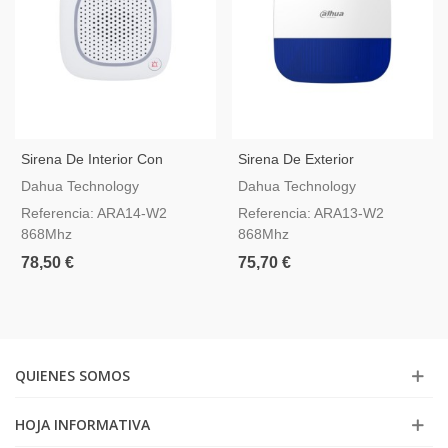
Sirena De Interior Con
Sirena De Exterior
Intercomunicador Dahua
Inalámbrica Dahua AirShield
Dahua Technology
Dahua Technology
AirShield
ARA13-W2
Referencia: ARA14-W2
Referencia: ARA13-W2
868Mhz
868Mhz
78,50 €
75,70 €
QUIENES SOMOS
HOJA INFORMATIVA