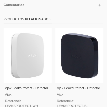
Comentarios
PRODUCTOS RELACIONADOS
Ajax LeaksProtect - Detector
Ajax LeaksProtect - Detector
De Inundación Inalámbrico -
De Inundación Inalámbrico -
Ajax
Ajax
Blanco
Negro
Referencia:
Referencia:
LEAKSPROTECT-WH
LEAKSPROTECT-BL