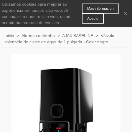
Utilizamos cookies para mejorar su
MENÚ
0
Más información
experiencia en nuestro sitio web.
Al
×
continuar en nuestro sitio web, usted
Acepto
acepta nuestro uso de cookies.
Inicio
>
Alarmas antirrobo
>
AJAX BASELINE
>
Válvula
solenoide de cierre de agua de 1 pulgada - Color negro